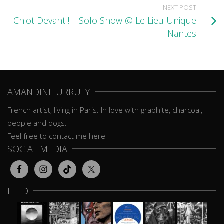
NEXT POST
Chiot Devant ! – Solo Show @ Le Lieu Unique
– Nantes
AMANDINE URRUTY
French artist, living in Paris. In love with graphite, charcoal,
people and dogs.
Feel free to contact me here
SOCIAL MEDIA
FEED