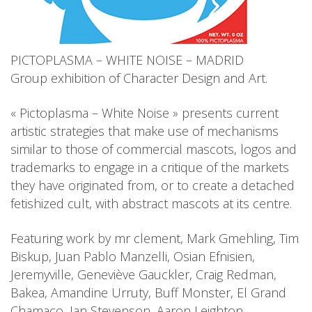
PICTOPLASMA – WHITE NOISE – MADRID
Group exhibition of Character Design and Art.
« Pictoplasma – White Noise » presents current
artistic strategies that make use of mechanisms
similar to those of commercial mascots, logos and
trademarks to engage in a critique of the markets
they have originated from, or to create a detached
fetishized cult, with abstract mascots at its centre.
Featuring work by mr clement, Mark Gmehling, Tim
Biskup, Juan Pablo Manzelli, Osian Efnisien,
Jeremyville, Geneviève Gauckler, Craig Redman,
Bakea, Amandine Urruty, Buff Monster, El Grand
Chamaco, Ian Stevenson, Aaron Leighton,