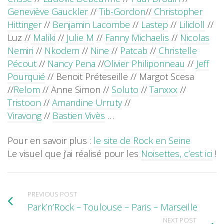
Geneviève Gauckler
//
Tib-Gordon
//
Christopher
Hittinger
//
Benjamin Lacombe
//
Lastep
//
Lilidoll
//
Luz //
Maliki
//
Julie M
//
Fanny Michaelis
//
Nicolas
Nemiri
//
Nkodem
//
Nine
//
Patcab
//
Christelle
Pécout
//
Nancy Pena
//
Olivier Philiponneau
//
Jeff
Pourquié
// Benoit Préteseille // Margot Scesa
//
Relom
// Anne Simon //
Soluto
//
Tanxxx
//
Tristoon
//
Amandine Urruty
//
Viravong
//
Bastien Vivès
…
Pour en savoir plus :
le site de Rock en Seine
Le visuel que j’ai réalisé pour les
Noisettes, c’est ici
!
PREVIOUS POST
Park’n’Rock – Toulouse – Paris – Marseille
NEXT POST