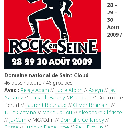
28 –
29 –
30
Aout
2009 /
Domaine national de Saint Cloud
46 dessinateurs / 46 groupes
Avec :
Peggy Adam
//
Lucie Albon
//
Aseyn
//
Javi
Aznarez
//
Thibault Balahy
//
Blanquet
// Dominique
Bertail //
Laurent Bourlaud
//
Olivier Bramanti
//
Tulio Caetano
//
Marie Caillou
//
Alexandre Clérisse
//
Ju/Cdm
// MO/Cdm //
Domitille Collardey
//
Crisse
//
Ludovic Debeurme
//
Paul Drouin
//