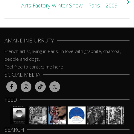
Arts Factory Winter Show – Paris – 2009
AMANDINE URRUTY
French artist, living in Paris. In love with graphite, charcoal,
people and dogs.
Feel free to contact me here
SOCIAL MEDIA
FEED
SEARCH