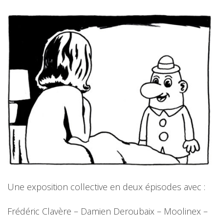
Une exposition collective en deux épisodes avec :
Frédéric Clavère – Damien Deroubaix – Moolinex –