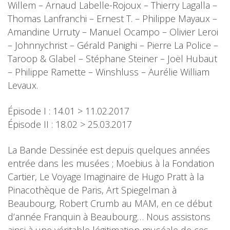
Willem – Arnaud Labelle-Rojoux – Thierry Lagalla –
Thomas Lanfranchi – Ernest T. – Philippe Mayaux –
Amandine Urruty – Manuel Ocampo – Olivier Leroi
– Johnnychrist – Gérald Panighi – Pierre La Police –
Taroop & Glabel – Stéphane Steiner – Joël Hubaut
– Philippe Ramette – Winshluss – Aurélie William
Levaux.
Épisode I : 14.01 > 11.02.2017
Épisode II : 18.02 > 25.03.2017
La Bande Dessinée est depuis quelques années
entrée dans les musées ; Moebius à la Fondation
Cartier, Le Voyage Imaginaire de Hugo Pratt à la
Pinacothèque de Paris, Art Spiegelman à
Beaubourg, Robert Crumb au MAM, en ce début
d’année Franquin à Beaubourg… Nous assistons
ainsi à une véritable légitimation muséale de ces