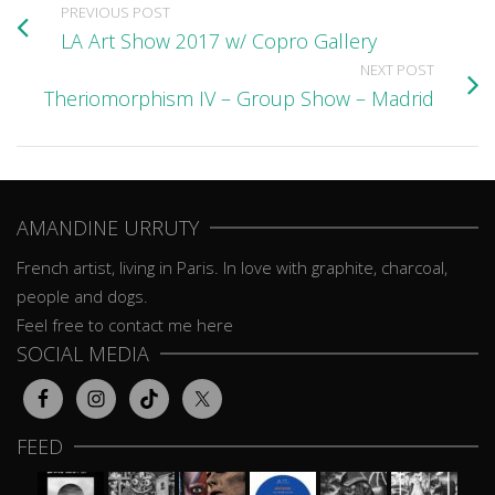
PREVIOUS POST
LA Art Show 2017 w/ Copro Gallery
NEXT POST
Theriomorphism IV – Group Show – Madrid
AMANDINE URRUTY
French artist, living in Paris. In love with graphite, charcoal,
people and dogs.
Feel free to contact me here
SOCIAL MEDIA
FEED