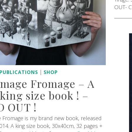
OUT- C
|
PUBLICATIONS
SHOP
mage Fromage – A
king size book ! –
D OUT !
Fromage is my brand new book, released
014. A king size book, 30x40cm, 32 pages +