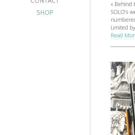
CONTACT
« Behind 
SOLO‘s web
SHOP
numbered 
Limited b
Read Mor