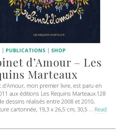
|
|
S
PUBLICATIONS
SHOP
inet d’Amour – Les
uins Marteaux
 d’Amour, mon premier livre, est paru en
011 aux éditions Les Requins Marteaux.128
e dessins réalisés entre 2008 et 2010,
ure cartonnée, 19,3 x 26,5 cm, 30,5 …
Read