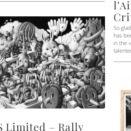
l’A
Cri
So glad
has bee
in the 
talente
 Limited – Rally