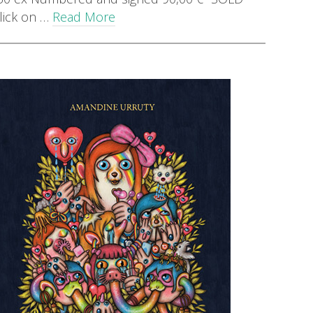
lick on …
Read More