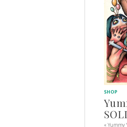
SHOP
Yum
SOL
« Yummy 