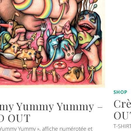
SHOP
Crè
my Yummy Yummy –
OU
D OUT
T-SHIR
Yummy Yummy », affiche numérotée et