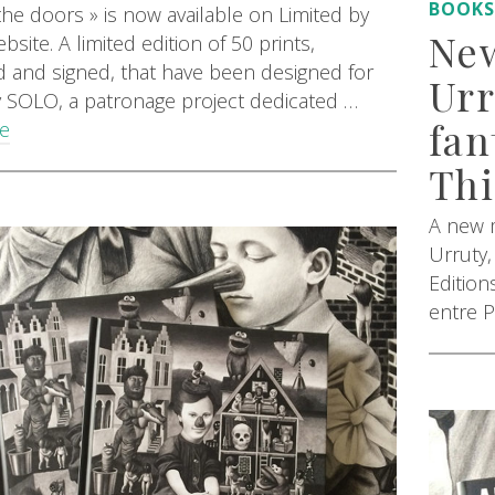
BOOK
the doors » is now available on Limited by
New
site. A limited edition of 50 prints,
and signed, that have been designed for
Urr
y SOLO, a patronage project dedicated …
fan
e
Thi
A new 
Urruty,
Edition
entre 