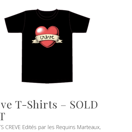
ve T-Shirts – SOLD
T
TS CREVE Edités par les Requins Marteaux,