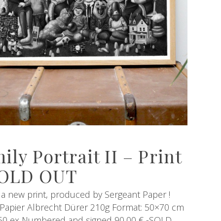
ily Portrait II – Print
SOLD OUT
 a new print, produced by Sergeant Paper !
 Papier Albrecht Dürer 210g Format: 50×70 cm
: 50 ex Numbered and signed 90,00 € -SOLD