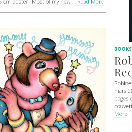
,5 cm poster ! Most of my new …
Read More
BOOK
Rob
Req
Robinet
mars 2
pages d
couvert
More