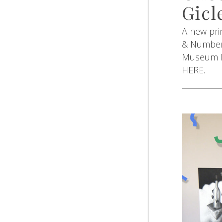
Gicl
A new prin
& Numbere
Museum Na
HERE.