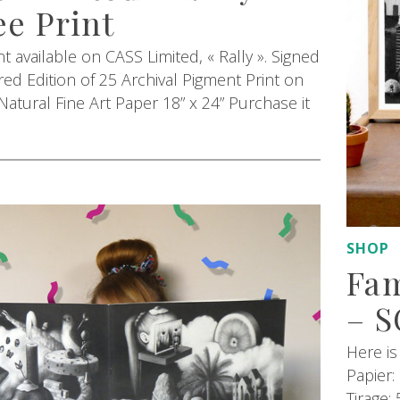
ee Print
t available on CASS Limited, « Rally ». Signed
d Edition of 25 Archival Pigment Print on
tural Fine Art Paper 18” x 24” Purchase it
SHOP
Fam
– 
Here is
Papier:
Tirage